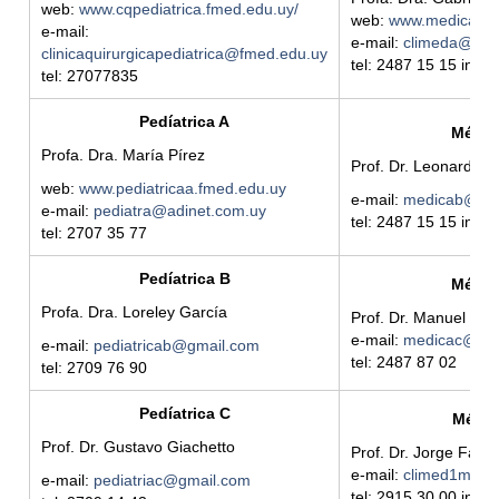
web:
www.cqpediatrica.fmed.edu.uy/
web:
www.medicaa.h
e-mail:
e-mail:
climeda@hc.
clinicaquirurgicapediatrica@fmed.edu.uy
tel: 2487 15 15 int. 
tel: 27077835
Pedíatrica A
Médic
Profa. Dra. María Pírez
Prof. Dr. Leonardo 
web:
www.pediatricaa.fmed.edu.uy
e-mail:
medicab@hc.
e-mail:
pediatra@adinet.com.uy
tel: 2487 15 15 int. 
tel: 2707 35 77
Pedíatrica B
Médic
Profa. Dra. Loreley García
Prof. Dr. Manuel Baz
e-mail:
medicac@hc.
e-mail:
pediatricab@gmail.com
tel: 2487 87 02
tel: 2709 76 90
Pedíatrica C
Médic
Prof. Dr. Gustavo Giachetto
Prof. Dr. Jorge Facal
e-mail:
climed1maci
e-mail:
pediatriac@gmail.com
tel: 2915 30 00 int. 