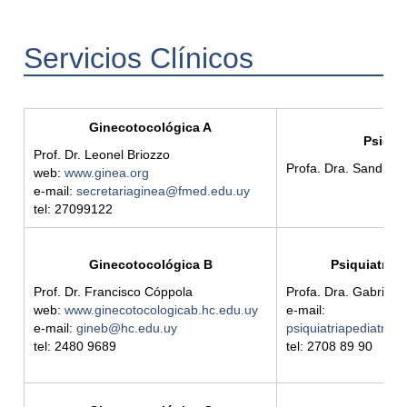
Servicios Clínicos
Ginecotocológica A
Psiquia
Prof. Dr. Leonel Briozzo
Profa. Dra. Sandra
web:
www.ginea.org
e-mail:
secretariaginea@fmed.edu.uy
tel: 27099122
Ginecotocológica B
Psiquiatría 
Prof. Dr. Francisco Cóppola
Profa. Dra. Gabriela
web:
www.ginecotocologicab.hc.edu.uy
e-mail:
e-mail:
gineb@hc.edu.uy
psiquiatriapediatri
tel: 2480 9689
tel: 2708 89 90