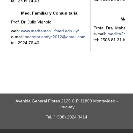
tel: 2709 14 43
Med. Familiar y Comunitaria
Médic
Prof. Dr. Julio Vignolo
Profa. Dra. Mabel G
web:
www.medfamco1.fmed.edu.uy/
e-mail:
medica2hpas
e-mail:
secretariamfyc2012@gmail.com
tel: 2508 81 31 int. 
tel: 2924 76 40
Avenida General Flores 2125 C.P. 11800 Montevideo -
Uruguay
Tel. (+598) 2924 3414