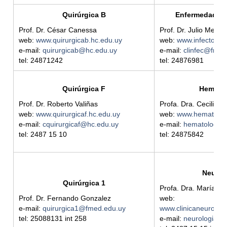
Quirúrgica B
Enfermedades 
Prof. Dr. César Canessa
Prof. Dr. Julio Medin
web:
www.quirurgicab.hc.edu.uy
web:
www.infectolog
e-mail:
quirurgicab@hc.edu.uy
e-mail:
clinfec@fmed
tel: 24871242
tel: 24876981
Quirúrgica F
Hemato
Prof. Dr. Roberto Valiñas
Profa. Dra. Cecilia G
web:
www.quirurgicaf.hc.edu.uy
web:
www.hematolog
e-mail:
cquirurgicaf@hc.edu.uy
e-mail:
hematologia
tel: 2487 15 10
tel: 24875842
Neurol
Quirúrgica 1
Profa. Dra. María V
Prof. Dr. Fernando Gonzalez
web:
e-mail:
quirurgica1@fmed.edu.uy
www.clinicaneurologi
tel: 25088131 int 258
e-mail:
neurologia@