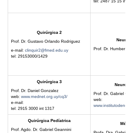
tel: 2487 15 15 int 
Quirúrgica 2
Neuroci
Prof. Dr. Gustavo Orlando Rodriguez
Prof. Dr. Humberto 
e-mail:
clinquir2@fmed.edu.uy
tel: 29153000/1429
Quirúrgica 3
Neuroped
Prof. Dr. Daniel Gonzalez
Prof. Dr. Gabriel Go
web:
www.mednet.org.uy/cq3/
web:
e-mail:
www.institutodeneuro
tel: 2915 3000 int 1317
Quirúrgica Pedíatrica
Médic
Prof. Agdo. Dr. Gabriel Geannini
Profa. Dra. Gabriel