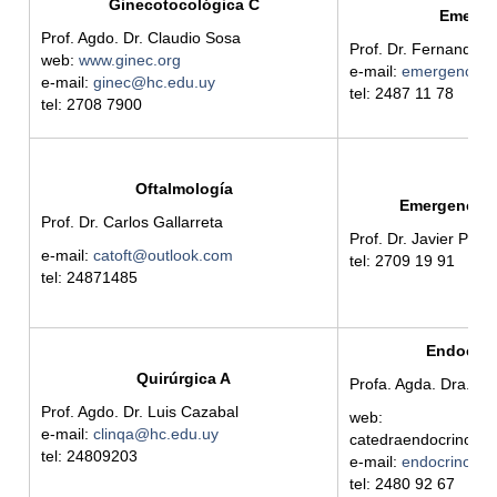
Ginecotocológica C
Emerge
Prof. Agdo. Dr. Claudio Sosa
Prof. Dr. Fernando 
web:
www.ginec.org
e-mail:
emergenciah
e-mail:
ginec@hc.edu.uy
tel: 2487 11 78
tel: 2708 7900
Oftalmología
Emergencia P
Prof. Dr. Carlos Gallarreta
Prof. Dr. Javier Preg
e-mail:
catoft@outlook.com
tel: 2709 19 91
tel: 24871485
Endocrin
Quirúrgica A
Profa. Agda. Dra. B
Prof. Agdo. Dr. Luis Cazabal
web:
e-mail:
clinqa@hc.edu.uy
catedraendocrinolog
tel: 24809203
e-mail:
endocrinolog
tel: 2480 92 67